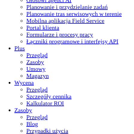
Głosowi agenci AI
Planowanie i przydzielanie zadań
Planowanie tras serwisowych w terenie
Mobilna aplikacja Field Service
Portal klienta
Formularze i procesy pracy
Łączniki programowe i interfejsy API
Plus
Przegląd
Zasoby
Umowy
Magazyn
Wycena
Przegląd
Szczegóły cennika
Kalkulator ROI
Zasoby
Przegląd
Blog
Przypadki użycia