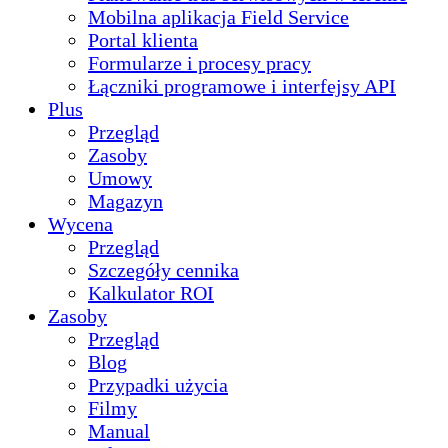
Mobilna aplikacja Field Service
Portal klienta
Formularze i procesy pracy
Łączniki programowe i interfejsy API
Plus
Przegląd
Zasoby
Umowy
Magazyn
Wycena
Przegląd
Szczegóły cennika
Kalkulator ROI
Zasoby
Przegląd
Blog
Przypadki użycia
Filmy
Manual