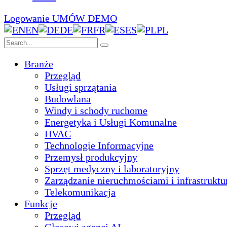
Logowanie
UMÓW DEMO
EN
DE
FR
ES
PL
Branże
Przegląd
Usługi sprzątania
Budowlana
Windy i schody ruchome
Energetyka i Usługi Komunalne
HVAC
Technologie Informacyjne
Przemysł produkcyjny
Sprzęt medyczny i laboratoryjny
Zarządzanie nieruchmościami i infrastruktu
Telekomunikacja
Funkcje
Przegląd