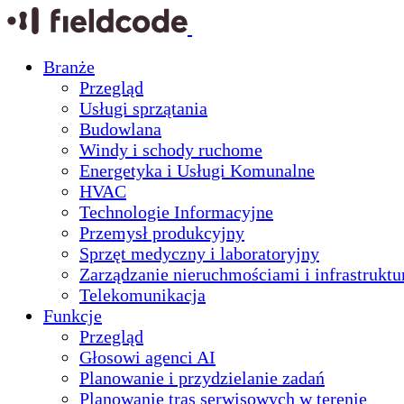
Branże
Przegląd
Usługi sprzątania
Budowlana
Windy i schody ruchome
Energetyka i Usługi Komunalne
HVAC
Technologie Informacyjne
Przemysł produkcyjny
Sprzęt medyczny i laboratoryjny
Zarządzanie nieruchmościami i infrastruktu
Telekomunikacja
Funkcje
Przegląd
Głosowi agenci AI
Planowanie i przydzielanie zadań
Planowanie tras serwisowych w terenie