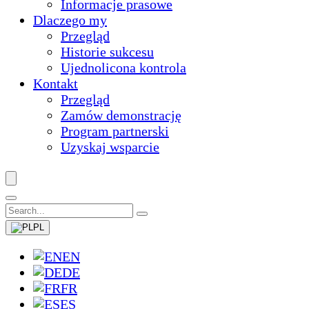
Informacje prasowe
Dlaczego my
Przegląd
Historie sukcesu
Ujednolicona kontrola
Kontakt
Przegląd
Zamów demonstrację
Program partnerski
Uzyskaj wsparcie
PL
EN
DE
FR
ES