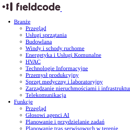
Branże
Przegląd
Usługi sprzątania
Budowlana
Windy i schody ruchome
Energetyka i Usługi Komunalne
HVAC
Technologie Informacyjne
Przemysł produkcyjny
Sprzęt medyczny i laboratoryjny
Zarządzanie nieruchmościami i infrastruktu
Telekomunikacja
Funkcje
Przegląd
Głosowi agenci AI
Planowanie i przydzielanie zadań
Planowanie tras serwisowych w terenie