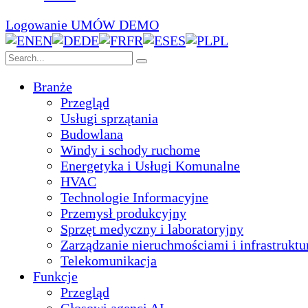
Logowanie
UMÓW DEMO
EN
DE
FR
ES
PL
Branże
Przegląd
Usługi sprzątania
Budowlana
Windy i schody ruchome
Energetyka i Usługi Komunalne
HVAC
Technologie Informacyjne
Przemysł produkcyjny
Sprzęt medyczny i laboratoryjny
Zarządzanie nieruchmościami i infrastruktu
Telekomunikacja
Funkcje
Przegląd