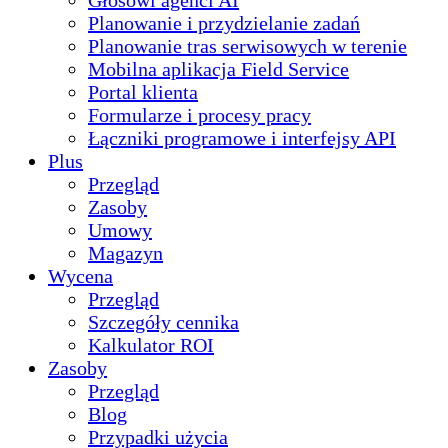
Głosowi agenci AI
Planowanie i przydzielanie zadań
Planowanie tras serwisowych w terenie
Mobilna aplikacja Field Service
Portal klienta
Formularze i procesy pracy
Łączniki programowe i interfejsy API
Plus
Przegląd
Zasoby
Umowy
Magazyn
Wycena
Przegląd
Szczegóły cennika
Kalkulator ROI
Zasoby
Przegląd
Blog
Przypadki użycia