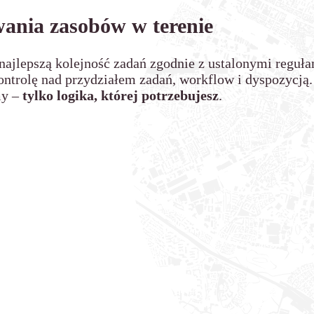
wania zasobów w terenie
najlepszą kolejność zadań zgodnie z ustalonymi reguł
kontrolę nad przydziałem zadań, workflow i dyspozyc
my –
tylko logika, której potrzebujesz
.