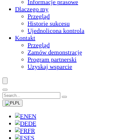
Informacje prasowe
Dlaczego my
Przegląd
Historie sukcesu
Ujednolicona kontrola
Kontakt
Przegląd
Zamów demonstrację
Program partnerski
Uzyskaj wsparcie
PL
EN
DE
FR
ES