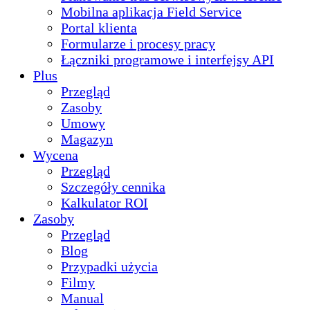
Mobilna aplikacja Field Service
Portal klienta
Formularze i procesy pracy
Łączniki programowe i interfejsy API
Plus
Przegląd
Zasoby
Umowy
Magazyn
Wycena
Przegląd
Szczegóły cennika
Kalkulator ROI
Zasoby
Przegląd
Blog
Przypadki użycia
Filmy
Manual