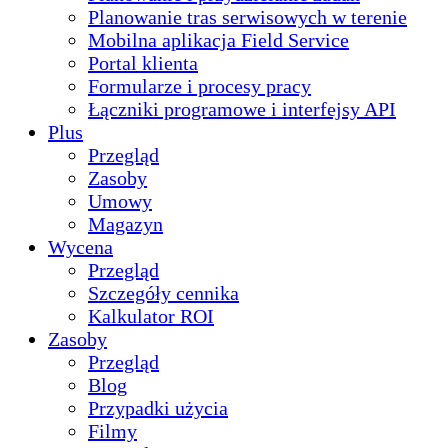
Planowanie tras serwisowych w terenie
Mobilna aplikacja Field Service
Portal klienta
Formularze i procesy pracy
Łączniki programowe i interfejsy API
Plus
Przegląd
Zasoby
Umowy
Magazyn
Wycena
Przegląd
Szczegóły cennika
Kalkulator ROI
Zasoby
Przegląd
Blog
Przypadki użycia
Filmy