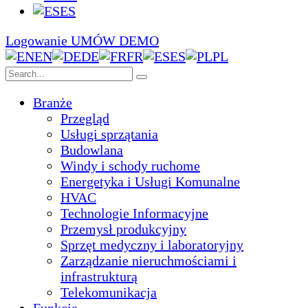
ES
Logowanie
UMÓW DEMO
EN
DE
FR
ES
PL
Branże
Przegląd
Usługi sprzątania
Budowlana
Windy i schody ruchome
Energetyka i Usługi Komunalne
HVAC
Technologie Informacyjne
Przemysł produkcyjny
Sprzęt medyczny i laboratoryjny
Zarządzanie nieruchmościami i
infrastrukturą
Telekomunikacja