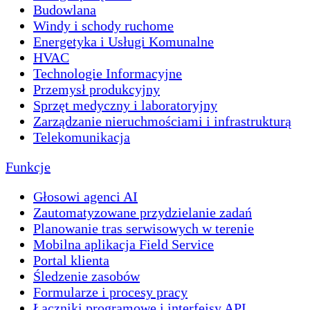
Budowlana
Windy i schody ruchome
Energetyka i Usługi Komunalne
HVAC
Technologie Informacyjne
Przemysł produkcyjny
Sprzęt medyczny i laboratoryjny
Zarządzanie nieruchmościami i infrastrukturą
Telekomunikacja
Funkcje
Głosowi agenci AI
Zautomatyzowane przydzielanie zadań
Planowanie tras serwisowych w terenie
Mobilna aplikacja Field Service
Portal klienta
Śledzenie zasobów
Formularze i procesy pracy
Łączniki programowe i interfejsy API