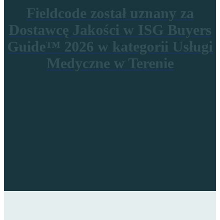
Fieldcode został uznany za
Dostawcę Jakości w ISG Buyers
Guide™ 2026 w kategorii Usługi
Medyczne w Terenie