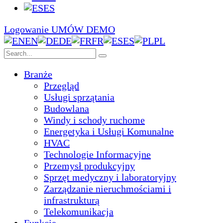
ES
Logowanie
UMÓW DEMO
EN
DE
FR
ES
PL
Branże
Przegląd
Usługi sprzątania
Budowlana
Windy i schody ruchome
Energetyka i Usługi Komunalne
HVAC
Technologie Informacyjne
Przemysł produkcyjny
Sprzęt medyczny i laboratoryjny
Zarządzanie nieruchmościami i
infrastrukturą
Telekomunikacja