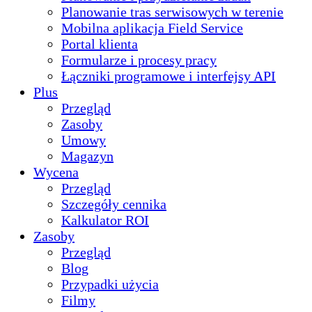
Planowanie tras serwisowych w terenie
Mobilna aplikacja Field Service
Portal klienta
Formularze i procesy pracy
Łączniki programowe i interfejsy API
Plus
Przegląd
Zasoby
Umowy
Magazyn
Wycena
Przegląd
Szczegóły cennika
Kalkulator ROI
Zasoby
Przegląd
Blog
Przypadki użycia
Filmy