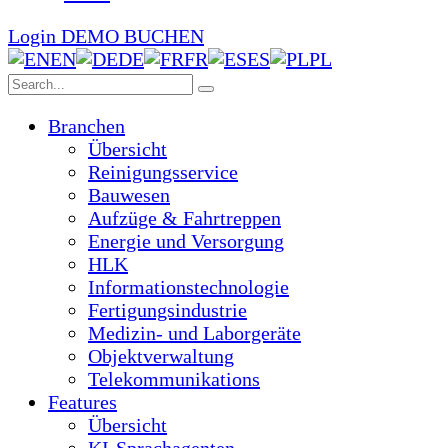
Login
DEMO BUCHEN
EN
DE
FR
ES
PL
Branchen
Übersicht
Reinigungsservice
Bauwesen
Aufzüge & Fahrtreppen
Energie und Versorgung
HLK
Informationstechnologie
Fertigungsindustrie
Medizin- und Laborgeräte
Objektverwaltung
Telekommunikations
Features
Übersicht