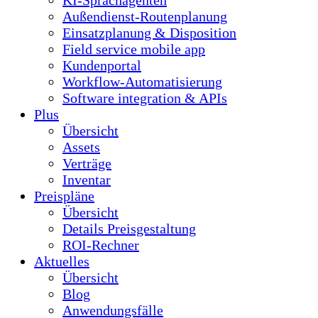
KI-Sprachagenten
Außendienst-Routenplanung
Einsatzplanung & Disposition
Field service mobile app
Kundenportal
Workflow-Automatisierung
Software integration & APIs
Plus
Übersicht
Assets
Verträge
Inventar
Preispläne
Übersicht
Details Preisgestaltung
ROI-Rechner
Aktuelles
Übersicht
Blog
Anwendungsfälle