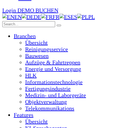
Login
DEMO BUCHEN
EN
DE
FR
ES
PL
Branchen
Übersicht
Reinigungsservice
Bauwesen
Aufzüge & Fahrtreppen
Energie und Versorgung
HLK
Informationstechnologie
Fertigungsindustrie
Medizin- und Laborgeräte
Objektverwaltung
Telekommunikations
Features
Übersicht