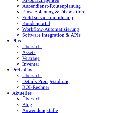
KI-Sprachagenten
Außendienst-Routenplanung
Einsatzplanung & Disposition
Field service mobile app
Kundenportal
Workflow-Automatisierung
Software integration & APIs
Plus
Übersicht
Assets
Verträge
Inventar
Preispläne
Übersicht
Details Preisgestaltung
ROI-Rechner
Aktuelles
Übersicht
Blog
Anwendungsfälle